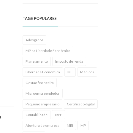
TAGS POPULARES
Advogados
MP da Liberdade Econômica
Planejamento
Imposto de renda
Liberdade Econômica
ME
Médicos
Gestão financeira
Microempreendedor
Pequeno empresário
Certificado digital
Contabilidade
IRPF
a
Abertura de empresa
MEI
MP