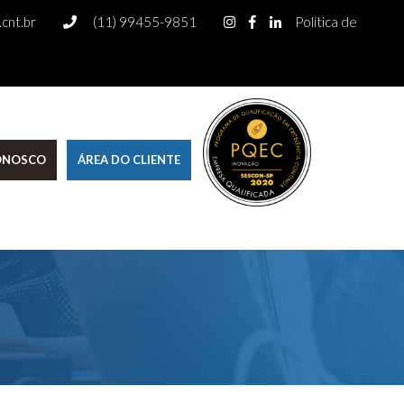
cnt.br
(11) 99455-9851
Política de
CONOSCO
ÁREA DO CLIENTE