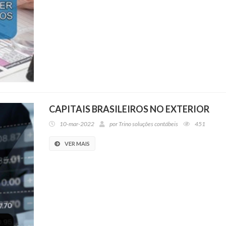
CAPITAIS BRASILEIROS NO EXTERIOR
10-mar-2022
por
Trino soluções contábeis
451
VER MAIS