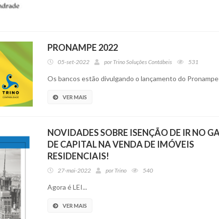
PRONAMPE 2022
05-set-2022
por
Trino Soluções Contábeis
531
Os bancos estão divulgando o lançamento do Pronampe
VER MAIS
NOVIDADES SOBRE ISENÇÃO DE IR NO 
DE CAPITAL NA VENDA DE IMÓVEIS
RESIDENCIAIS!
27-mai-2022
por
Trino
540
Agora é LEI...
VER MAIS