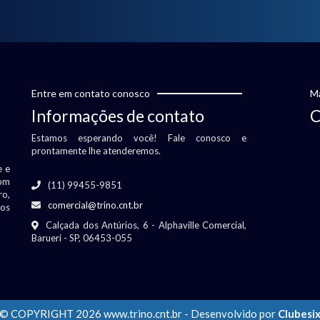
Entre em contato conosco
Ma
Informações de contato
C
Estamos esperando você! Fale conosco e
prontamente lhe atenderemos.
e e
om
(11) 99455-9851
ro,
comercial@trino.cnt.br
vos
Calçada dos Antúrios, 6 - Alphaville Comercial,
Barueri - SP, 06453-055
© COPYRIGHT 2026 www.trino.cnt.br - Desenvolvido por
Clubesi