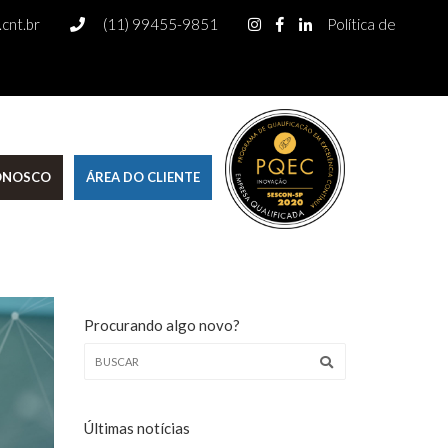
cnt.br
(11) 99455-9851
Política de
CONOSCO
ÁREA DO CLIENTE
Procurando algo novo?
Últimas notícias