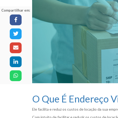
Compartilhar em:
O Que É Endereço Vi
Ele facilita e reduz os custos de locação da sua emp
Com intuito de facilitar e reduzir os custos de loca