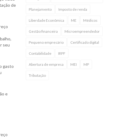
stação de
Planejamento
Imposto de renda
Liberdade Econômica
ME
Médicos
reço
Gestão financeira
Microempreendedor
balho,
Pequeno empresário
Certificado digital
ar seu
Contabilidade
IRPF
Abertura de empresa
MEI
MP
o gasto
u
Tributação
ão e
reço