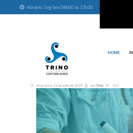
Horário: Seg-Sex 08h00 às 17h30
HOME
I
terça-feira, 21 de julho de 2020
por
Trino
767