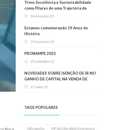
Trino: Excelência e Sustentabilidade
como Pilares de uma Trajetória de
Sucesso
14-fevereiro-25
Estamos comemorando 19 Anos de
História
19-fevereiro-24
PRONAMPE 2022
05-setembro-22
NOVIDADES SOBRE ISENÇÃO DE IR NO
GANHO DE CAPITAL NA VENDA DE
IMÓVEIS RESIDENCIAIS!
27-maio-22
TAGS POPULARES
Advogados
MP da Liberdade Econômica
o físico