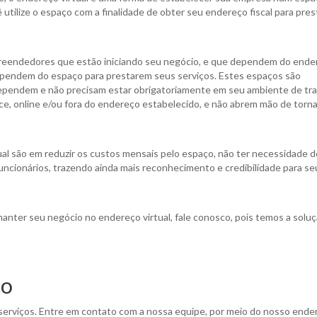
utilize o espaço com a finalidade de obter seu endereço fiscal para pre
preendedores que estão iniciando seu negócio, e que dependem do ende
pendem do espaço para prestarem seus serviços. Estes espaços são
dependem e não precisam estar obrigatoriamente em seu ambiente de tra
ce, online e/ou fora do endereço estabelecido, e não abrem mão de torn
al são em reduzir os custos mensais pelo espaço, não ter necessidade d
ncionários, trazendo ainda mais reconhecimento e credibilidade para se
ter seu negócio no endereço virtual, fale conosco, pois temos a soluç
co
serviços. Entre em contato com a nossa equipe, por meio do nosso ende