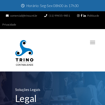
Horário: Seg-Sex 08h00 às 17h30
comercial@trino.cnt.br
(11) 99455-9851
Política de
Privacidade
Toggle
navigati
Soluções Legais
Legal