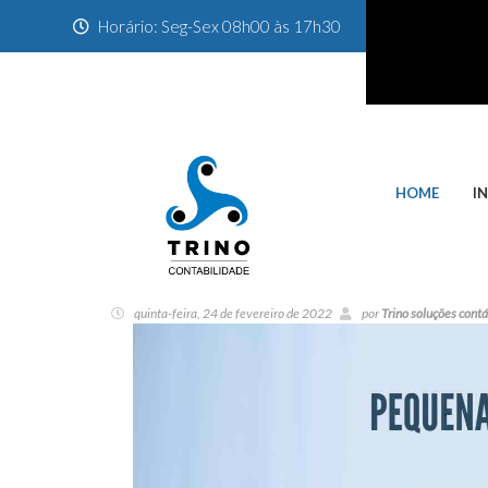
Horário: Seg-Sex 08h00 às 17h30
HOME
I
quinta-feira, 24 de fevereiro de 2022
por
Trino soluções cont