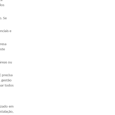
cê
dos
o. Se
ciais e
presa
ste
áreas ou
 precisa
, gestão
nar todos
lizado em
stalação,