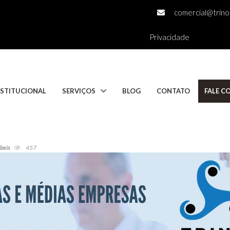
comercial@trino.
Privacidade
NSTITUCIONAL
SERVIÇOS
BLOG
CONTATO
FALE 
ábeis
457