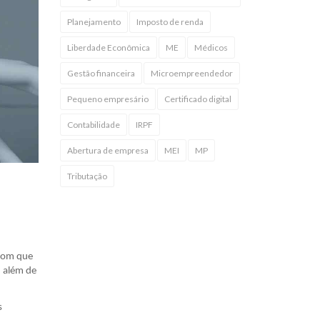
Planejamento
Imposto de renda
Liberdade Econômica
ME
Médicos
Gestão financeira
Microempreendedor
Pequeno empresário
Certificado digital
Contabilidade
IRPF
Abertura de empresa
MEI
MP
Tributação
 com que
, além de
s