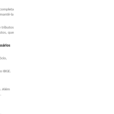
 completa
 mantê-la
 tributos
stos, que
ssários
ócio,
ao IBGE.
e. Além
.