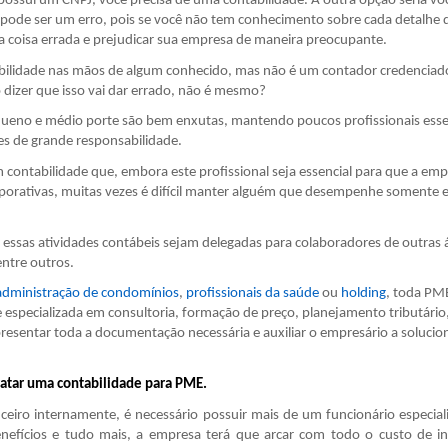
possui um CNPJ, você precisa de uma contabilidade. A outra opção seria vo
ue pode ser um erro, pois se você não tem conhecimento sobre cada detalhe 
a coisa errada e prejudicar sua empresa de maneira preocupante.
abilidade nas mãos de algum conhecido, mas não é um contador credenciad
 dizer que isso vai dar errado, não é mesmo?
queno e médio porte são bem enxutas, mantendo poucos profissionais essen
s de grande responsabilidade.
m contabilidade que, embora este profissional seja essencial para que a em
orativas, muitas vezes é difícil manter alguém que desempenhe somente e
sas atividades contábeis sejam delegadas para colaboradores de outras 
ntre outros.
administração de condomínios
,
profissionais da saúde
ou
holding
, toda PME
specializada em consultoria, formação de preço, planejamento tributário
presentar toda a documentação necessária e auxiliar o empresário a solucio
tratar uma contabilidade para PME.
ceiro internamente, é necessário possuir mais de um funcionário especia
enefícios e tudo mais, a empresa terá que arcar com todo o custo de in