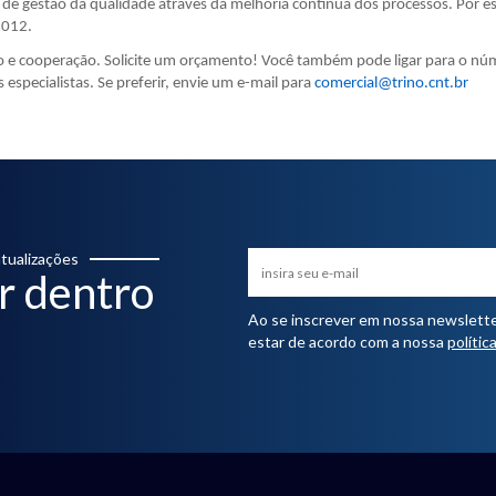
de gestão da qualidade através da melhoria contínua dos processos. Por e
2012.
o e cooperação. Solicite um orçamento! Você também pode ligar para o nú
specialistas. Se preferir, envie um e-mail para
comercial@trino.cnt.br
tualizações
r dentro
Ao se inscrever em nossa newsletter,
estar de acordo com a nossa
polític