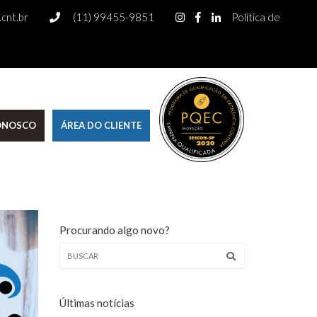
cnt.br
(11) 99455-9851
Política de
CONOSCO
ÁREA DO CLIENTE
Procurando algo novo?
Últimas notícias