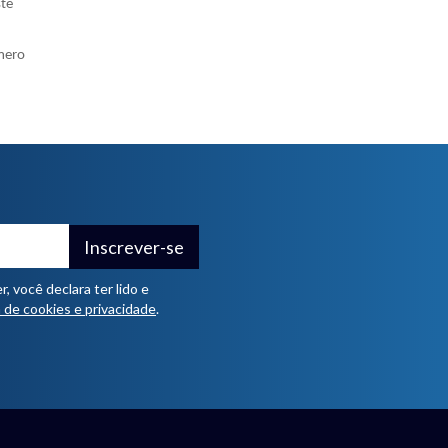
ste
mero
Inscrever-se
 você declara ter lido e
a de cookies e privacidade
.