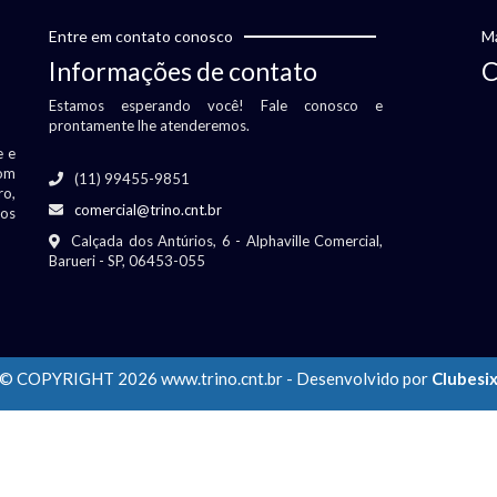
Entre em contato conosco
Ma
Informações de contato
C
Estamos esperando você! Fale conosco e
prontamente lhe atenderemos.
e e
om
(11) 99455-9851
ro,
comercial@trino.cnt.br
vos
Calçada dos Antúrios, 6 - Alphaville Comercial,
Barueri - SP, 06453-055
© COPYRIGHT 2026 www.trino.cnt.br - Desenvolvido por
Clubesi