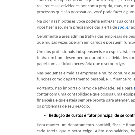
Tudo o que explicamos até aqui mostrou que, se você 
realizar essas atividades por conta própria, mas, o q
processos que são necessários, você pode fazer algum
Na pior das hipóteses você poderia entregar sua cont
você fizer isso, nem precisamos dar alerta de
spoiler
ao
Geralmente a área administrativa das empresas de pe
que muitas vezes operam em cargos e possuem funçõe
Um dos profissionais indispensáveis é o especialista e
tenha um bom desempenho durante as atividades corp
papel com a eficácia necessária que o setor exige.
Nas pequenas e médias empresas é muito comum que es
funções como departamento pessoal, RH, financeiro, e
Portanto, não importa o ramo de atividade, seja para
contar com uma contabilidade que possua uma equipe e
financeira e que esteja sempre pronta para atender, a
os problemas de seu negócio.
Redução de custos é fator principal de se con
Para manter um departamento contábil, fiscal e finan
cada tarefa que o setor exige. Além dos salários, b