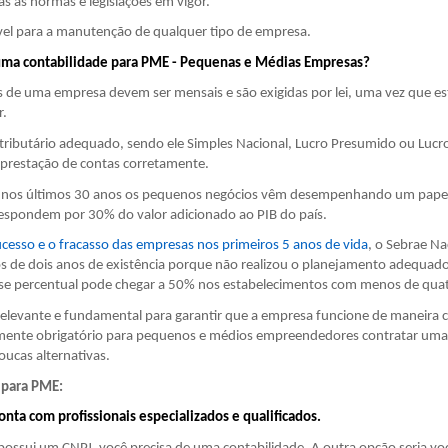
as as normas e legislações em vigor.
dível para a manutenção de qualquer tipo de empresa.
 uma contabilidade para PME - Pequenas e Médias Empresas?
is de uma empresa devem ser mensais e são exigidas por lei, uma vez que es
r.
ributário adequado, sendo ele Simples Nacional, Lucro Presumido ou Lucro
a prestação de contas corretamente.
, nos últimos 30 anos os pequenos negócios vêm desempenhando um pape
á respondem por 30% do valor adicionado ao PIB do país.
esso e o fracasso das empresas nos primeiros 5 anos de vida
, o Sebrae Na
de dois anos de existência porque não realizou o planejamento adequado
 esse percentual pode chegar a 50% nos estabelecimentos com menos de qua
relevante e fundamental para garantir que a empresa funcione de maneira c
amente obrigatório para pequenos e médios empreendedores contratar uma
oucas alternativas.
e para PME:
nta com profissionais especializados e qualificados.