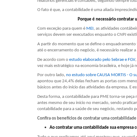
relatórios gerenciais e contábeis, seguindo sempre tod
O fato é que, a contabilidade é uma aliada imprescin
Porque é necessário contratar
Com exceção para quem é
MEI
, as atividades contábe
serviços devem ser executados enquanto o CNPJ existi
A partir do momento que se define o enquadramento t
até o encerramento do negócio, é necessário realizar 
De acordo com o
estudo elaborado pelo Sebrae e FGV
vez mais estratégico na economia brasileira, e hoje j
Por outro lado,
no estudo sobre CAUSA MORTIS - O suc
apontou que 24,4% delas fecham as portas com menos 
básicos antes do início das atividades da empresa. E
Desta forma, a contabilidade para PME torna-se peça 
antes mesmo de seu início no mercado, sendo pratic
contabilidade para a saúde de seu negócio, restando p
Confira os benefícios de contratar uma contabilidad
Ao contratar uma contabilidade sua empresa co