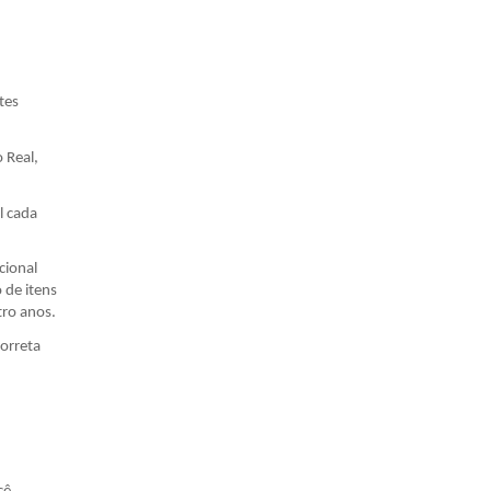
tes
 Real,
l cada
cional
 de itens
tro anos.
orreta