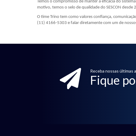
Temos o compromisso de manter a eficácia do sistema 
motivo, temos o selo de qualidade do SESCON desde 
O time Trino tem como valores confiança, comunicaçã
(11) 4166-5303 e falar diretamente com um de nossos e
Receba nossas últimas a
Fique po