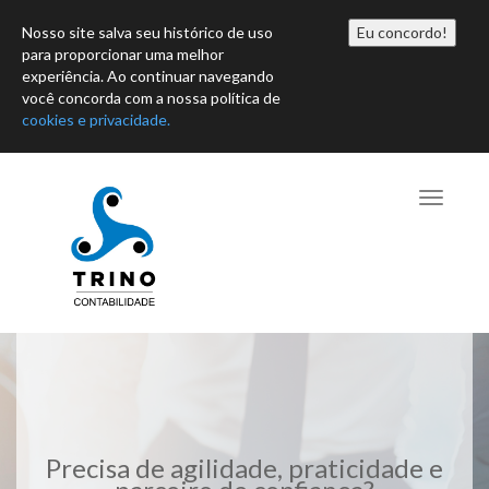
Horário: Seg-Sex 08h00 às 17h30
Nosso site salva seu histórico de uso
Eu concordo!
para proporcionar uma melhor
comercial@trino.cnt.br
(11) 99455-9851
Política de
experiência. Ao continuar navegando
você concorda com a nossa política de
Privacidade
cookies e privacidade.
Toggle
navigati
Precisa de agilidade, praticidade e