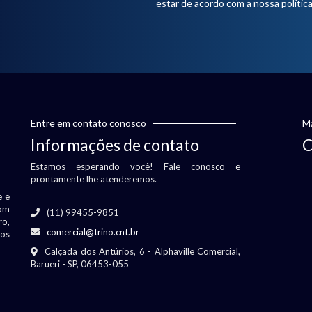
estar de acordo com a nossa
polític
Entre em contato conosco
Ma
Informações de contato
C
Estamos esperando você! Fale conosco e
prontamente lhe atenderemos.
e e
om
(11) 99455-9851
ro,
comercial@trino.cnt.br
vos
Calçada dos Antúrios, 6 - Alphaville Comercial,
Barueri - SP, 06453-055