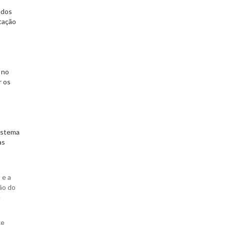
ados
itação
 no
r os
sistema
as
 e a
ão do
e
xe