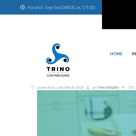
Horário: Seg-Sex 08h00 às 17h30
HOME
I
quinta-feira, 2 de julho de 2020
por
Trino Soluções
535