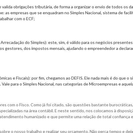
e valida obrigações tributária, de forma a organizar o envio de todos os d
he: as empresas que se enquadram no Simples Nacional, sistema de facil
rabalhar com o ECF;
ecadação do Simples): este, sim, é válido para os negócios presentes
te dos gestores, dos impostos mensais, ajudando o empreendedor a declara
icas e Fiscais): por fim, chegamos ao DEFIS. Ele nada mais é do que o 
. Vale para o Simples Nacional, nas categorias de Microempresas e aquel
s com o Fisco. Como já foi citado, são questões bastante burocráticas,
pecializadas na área contábil. E neste sentido, nos colocamos à disposiç
atendimento humanizado e que permite uma relação de total confiança 
sobre o nosso trabalho e realizar seu orçamento. Não perca tempo e dei