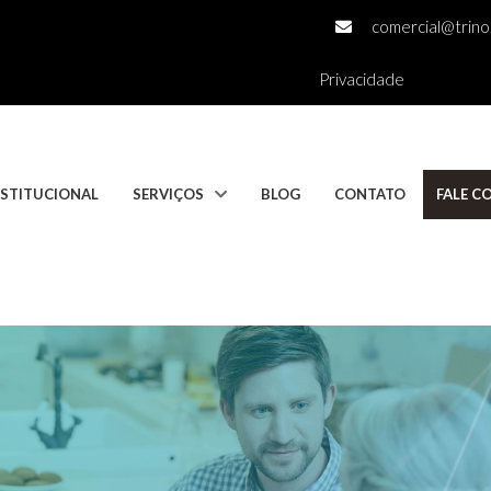
comercial@trino.
Privacidade
NSTITUCIONAL
SERVIÇOS
BLOG
CONTATO
FALE 