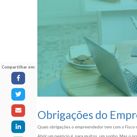
Compartilhar em:
Obrigações do Empr
Quais obrigações o empreendedor tem com o Fisco 
Abrir um negócio é, para muitos, um sonho. Mas o 