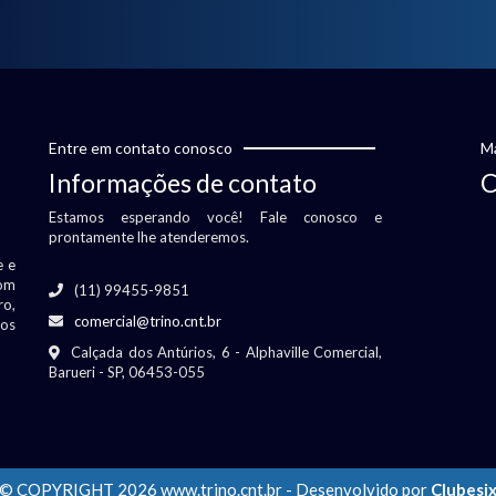
Entre em contato conosco
Ma
Informações de contato
C
Estamos esperando você! Fale conosco e
prontamente lhe atenderemos.
e e
om
(11) 99455-9851
ro,
comercial@trino.cnt.br
vos
Calçada dos Antúrios, 6 - Alphaville Comercial,
Barueri - SP, 06453-055
© COPYRIGHT 2026 www.trino.cnt.br - Desenvolvido por
Clubesi