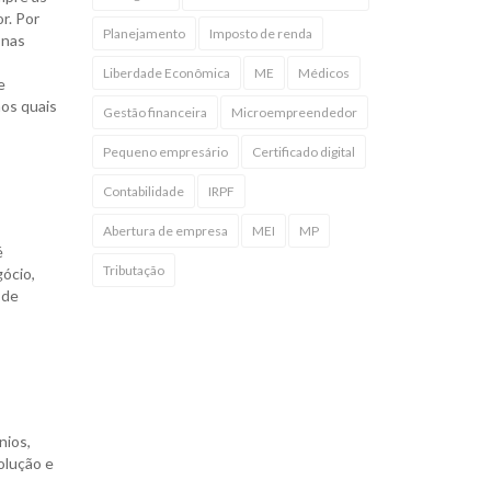
r. Por
Planejamento
Imposto de renda
 nas
Liberdade Econômica
ME
Médicos
e
os quais
Gestão financeira
Microempreendedor
Pequeno empresário
Certificado digital
Contabilidade
IRPF
Abertura de empresa
MEI
MP
é
Tributação
gócio,
 de
nios,
olução e