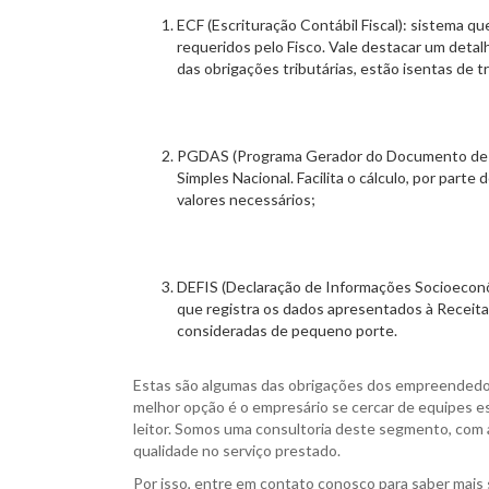
ECF (Escrituração Contábil Fiscal): sistema qu
requeridos pelo Fisco. Vale destacar um detal
das obrigações tributárias, estão isentas de t
PGDAS (Programa Gerador do Documento de Arr
Simples Nacional. Facilita o cálculo, por par
valores necessários;
DEFIS (Declaração de Informações Socioeconôm
que registra os dados apresentados à Receita
consideradas de pequeno porte.
Estas são algumas das obrigações dos empreendedore
melhor opção é o empresário se cercar de equipes es
leitor. Somos uma consultoria deste segmento, com 
qualidade no serviço prestado.
Por isso, entre em contato conosco para saber mais 