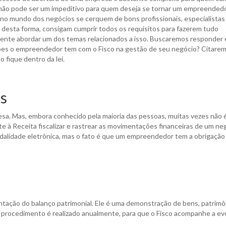
sso não pode ser um impeditivo para quem deseja se tornar um empreendedo
 no mundo dos negócios se cerquem de bons profissionais, especialistas
, desta forma, consigam cumprir todos os requisitos para fazerem tudo
mente abordar um dos temas relacionados a isso. Buscaremos responder 
ções o empreendedor tem com o Fisco na gestão de seu negócio? Citarem
 fique dentro da lei.
is
a. Mas, embora conhecido pela maioria das pessoas, muitas vezes não 
te à Receita fiscalizar e rastrear as movimentações financeiras de um ne
dalidade eletrônica, mas o fato é que um empreendedor tem a obrigação
ntação do balanço patrimonial. Ele é uma demonstração de bens, patrimô
 procedimento é realizado anualmente, para que o Fisco acompanhe a ev