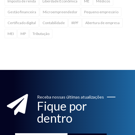
Imposto de renda
Liberdade Econômica
ME
Médicos
Gestão financeira
Microempreendedor
Pequeno empresário
Certificado digital
Contabilidade
IRPF
Abertura de empresa
MEI
MP
Tributação
Receba nossas últimas atualizações
Fique por
dentro