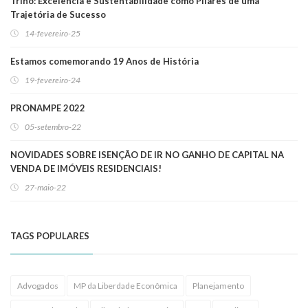
Trino: Excelência e Sustentabilidade como Pilares de uma
Trajetória de Sucesso
14-fevereiro-25
Estamos comemorando 19 Anos de História
19-fevereiro-24
PRONAMPE 2022
05-setembro-22
NOVIDADES SOBRE ISENÇÃO DE IR NO GANHO DE CAPITAL NA
VENDA DE IMÓVEIS RESIDENCIAIS!
27-maio-22
TAGS POPULARES
Advogados
MP da Liberdade Econômica
Planejamento