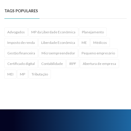
TAGS POPULARES
Advogados
MP da Liberdade Econômica
Planejamento
Imposto de renda
Liberdade Econômica
ME
Médicos
Gestão financeira
Microempreendedor
Pequeno empresário
Certificado digital
Contabilidade
IRPF
Abertura de empresa
MEI
MP
Tributação