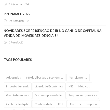
19-fevereiro-24
PRONAMPE 2022
05-setembro-22
NOVIDADES SOBRE ISENÇÃO DE IR NO GANHO DE CAPITAL NA
VENDA DE IMÓVEIS RESIDENCIAIS!
27-maio-22
TAGS POPULARES
Advogados
MP da Liberdade Econômica
Planejamento
Imposto de renda
Liberdade Econômica
ME
Médicos
Gestão financeira
Microempreendedor
Pequeno empresário
Certificado digital
Contabilidade
IRPF
Abertura de empresa